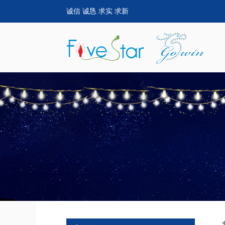
诚信 诚恳 求实 求新