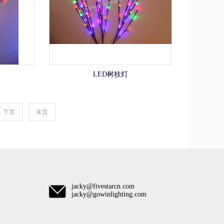
LED树枝灯
下页
末页
jacky@fivestarcn.com
jacky@gowinlighting.com