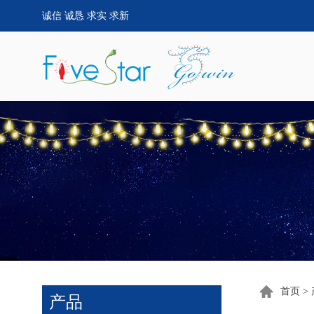
诚信 诚恳 求实 求新
首页
>
产品