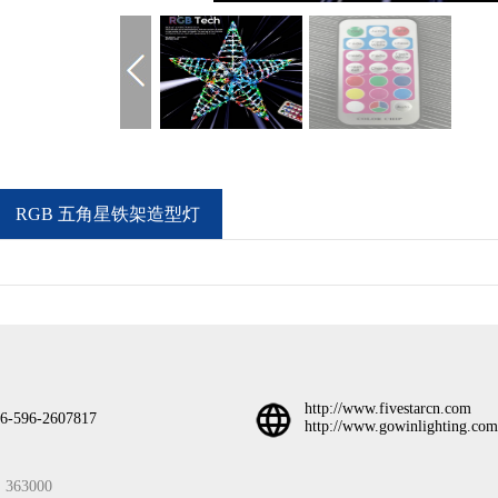
RGB 五角星铁架造型灯
http://www.fivestarcn.com
6-596-2607817
http://www.gowinlighting.com
3000