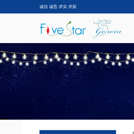
诚信 诚恳 求实 求新