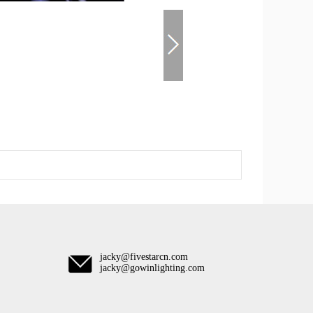
jacky@fivestarcn.com
jacky@gowinlighting.com